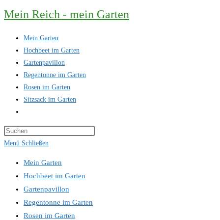
Zum
Mein Reich - mein Garten
Inhalt
springen
Mein Garten
Hochbeet im Garten
Gartenpavillon
Regentonne im Garten
Rosen im Garten
Sitzsack im Garten
Website-
Suche
Press
umschalten
Escape
Menü
Schließen
to
Mein Garten
close
Hochbeet im Garten
the
Gartenpavillon
search
Regentonne im Garten
panel.
Rosen im Garten