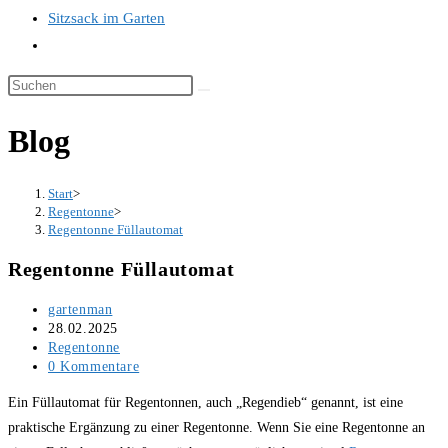
Sitzsack im Garten
Website-
Suche
Diese
umschalten
Website
Blog
durchsuchen
Start
>
Regentonne
>
Regentonne Füllautomat
Regentonne Füllautomat
Beitrags-
gartenman
Autor:
Beitrag
28.02.2025
veröffentlicht:
Beitrags-
Regentonne
Kategorie:
Beitrags-
0 Kommentare
Kommentare:
Ein Füllautomat für Regentonnen, auch „Regendieb“ genannt, ist eine
praktische Ergänzung zu einer Regentonne. Wenn Sie eine Regentonne an