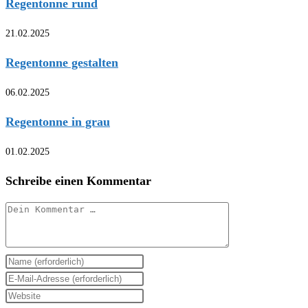
Regentonne rund
21.02.2025
Regentonne gestalten
06.02.2025
Regentonne in grau
01.02.2025
Schreibe einen Kommentar
Kommentar
Gib
deinen
Gib
Namen
deine
Gib