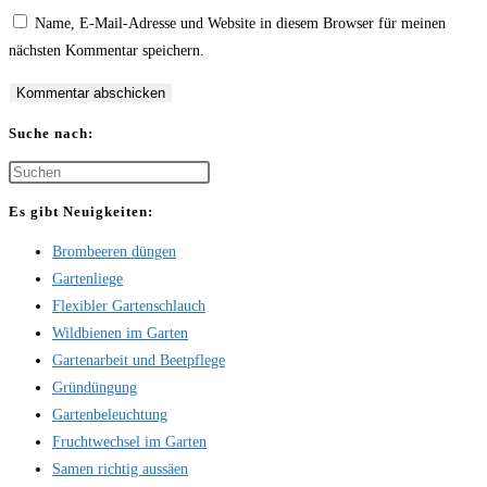
oder
E-
deine
Name, E-Mail-Adresse und Website in diesem Browser für meinen
Benutzernamen
Mail-
Website-
nächsten Kommentar speichern.
zum
Adresse
URL
Kommentieren
zum
ein
ein
Kommentieren
(optional)
Suche nach:
ein
Press
Escape
Es gibt Neuigkeiten:
to
Brombeeren düngen
close
Gartenliege
the
Flexibler Gartenschlauch
search
Wildbienen im Garten
panel.
Gartenarbeit und Beetpflege
Gründüngung
Gartenbeleuchtung
Fruchtwechsel im Garten
Samen richtig aussäen